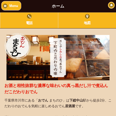
ホーム
Menu
電話
地図
お酒と相性抜群な濃厚な味わいの真っ黒だし汁で煮込ん
だこだわりおでん
千葉県市川市にある「
おでん
まちのひ」は
下総中山
駅から徒歩2分、こ
だわりのおでんを気軽に楽しめるおでん
居酒屋
です。