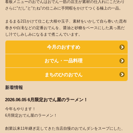
看板メニューのおでんはおでん一筋の店主が素材の仕入れにこだわり
さらに"だし"と"たね"の仕こみに手間暇をかけてつくる極上の一品。
まるまる2日かけて仕こむ大根や玉子、素材をいかして自ら巻いた昆布
巻きや白滝などの定番おでんを、醤油と砂糖をベースにした真っ黒だ
し汁でしみしみになるまで煮こんでいます。
今月のおすすめ
おでん・一品料理
まちのひのおでん
新着情報
2026.06.05 6月限定おでん屋のラーメン！
今年もやります！
6月限定おでん屋のラーメン！
創業以来11年継ぎ足してきた当店自慢のおでんダシをスープにした、